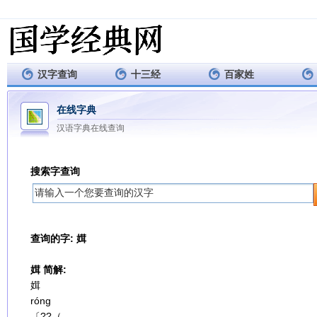
汉字查询
十三经
百家姓
在线字典
汉语字典在线查询
搜索字查询
查询的字: 媶
媶 简解:
媶
róng
〔??（