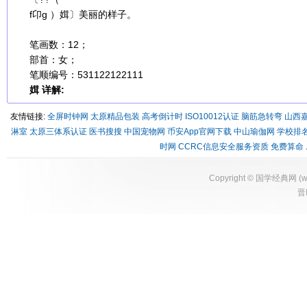
f卬g ）媶〕美丽的样子。
笔画数：12；
部首：女；
笔顺编号：531122122111
媶 详解:
友情链接:
全屏时钟网
太原精品包装
高考倒计时
ISO10012认证
脑筋急转弯
山西
淋室
太原三体系认证
医书搜搜
中国宠物网
币安App官网下载
中山瑜伽网
学校排
时网
CCRC信息安全服务资质
免费算命
Copyright ©
国学经典网
(
w
晋