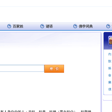
百家姓
谜语
佛学词典
伨
獣
熰
奋
癩
儥
没有人身自由的人：农奴。奴隶。奴婢（男女奴仆）。奴颜婢