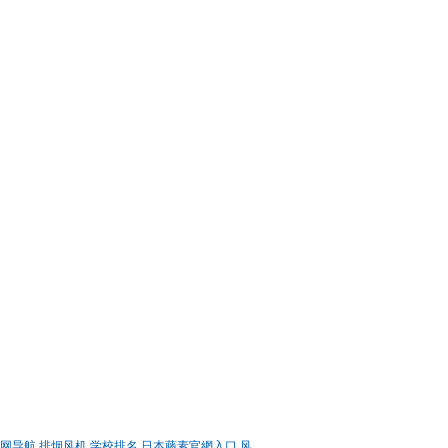
网导航
排烟风机
学校排名
日本藤素官網入口
风