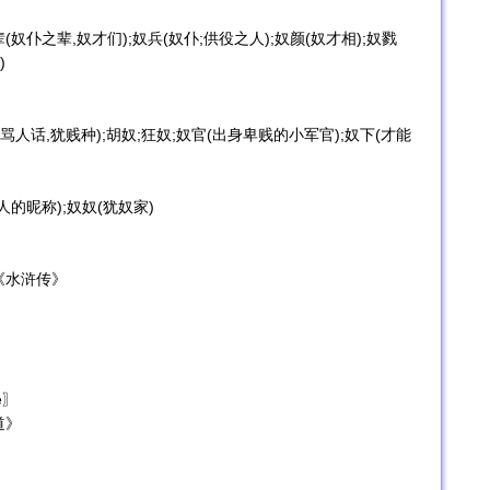
》
(奴仆之辈,奴才们);奴兵(奴仆;供役之人);奴颜(奴才相);奴戮
)
》
人话,犹贱种);胡奴;狂奴;奴官(出身卑贱的小军官);奴下(才能
的昵称);奴奴(犹奴家)
《水浒传》
e〗
道》