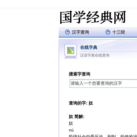
汉字查询
十三经
在线字典
汉语字典在线查询
搜索字查询
查询的字: 奴
奴 简解:
奴
nú
阶级社会中受压迫、剥削、役使的