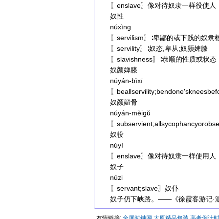
〖enslave〗像对待奴隶一样役使人
奴性
núxìng
〖servilism〗∶卑鄙的或下贱的奴
〖servility〗∶奴态,卑从;奴颜婢膝
〖slavishness〗∶恭顺的性质或状态
奴颜婢膝
núyán-bìxī
〖beallservility;bendone'skn
奴颜媚骨
núyán-mèigǔ
〖subservient;allsycophan
奴役
núyì
〖enslave〗像对待奴隶一样使用人
奴子
núzi
〖servant;slave〗奴仆
奴子仍下峡路。——《徐霞客游记·
友情链接:
全屏时钟网
太原精品包装
高考倒计