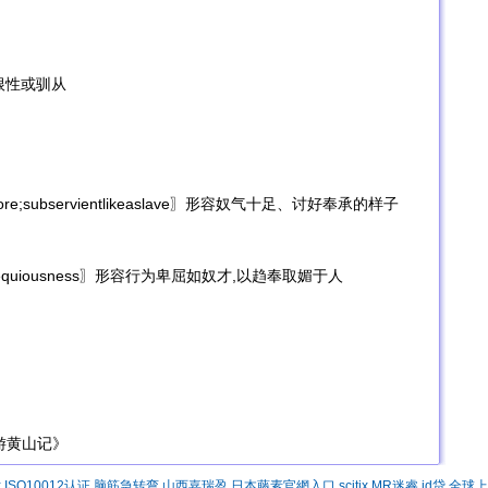
隶根性或驯从
eesbefore;subservientlikeaslave〗形容奴气十足、讨好奉承的样子
cyorobsequiousness〗形容行为卑屈如奴才,以趋奉取媚于人
游黄山记》
时
ISO10012认证
脑筋急转弯
山西嘉瑞盈
日本藤素官網入口
scitix
MR迷睿
id贷
全球上